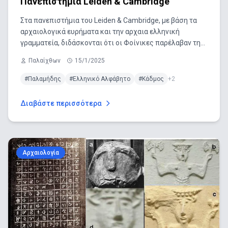
Πανεπιστήμια Leiden & Cambridge
Στα πανεπιστήμια του Leiden & Cambridge, με βάση τα
αρχαιολογικά ευρήματα και την αρχαια ελληνική
γραμματεία, διδάσκονται ότι οι Φοίνικες παρέλαβαν την
γραφή από του Κρήτες, ενώ στην Ελλάδα το Υπουργείο
Παλαίχθων
15/1/2025
Παιδείας αρνείται να αποδεχθεί τα επιστημονικά
δεδομένα.
#Παλαμήδης
#Ελληνικό Αλφάβητο
#Κάδμος
+2
Διαβάστε περισσότερα
Αρχαιολογία