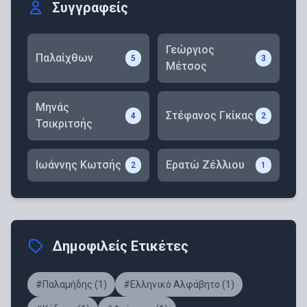
Συγγραφείς
Γεώργιος
Παλαίχθων
5
3
Μέτσος
Μηνάς
Στέφανος Γκίκας
4
2
Τσικριτσής
Ιωάννης Κωτσής
Ερατώ Ζέλλιου
2
1
Δημοφιλείς Ετικέτες
#Παλαμήδης (1)
#Ελληνικό Αλφάβητο (1)