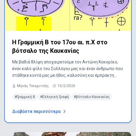
Η Γραμμική Β του 17ου αι. π.Χ στο
βότσαλο της Καυκανίας
Με βαθιά θλίψη αποχαιρετούμε τον Αντώνη Κοκορίκο,
έναν καλό φίλο του Συλλόγου μας και έναν άνθρωπο που
στάθηκε κοντά μας με ήθος, καλοσύνη και έμπρακτη
προσφορά. Τα συλλυπητήριά μας στην οικογένεια και
Μηνάς Τσικριτσής
10/2/2026
στους οικείους του.
#Γραμμική Β
#Ελληνική Γραφή
#βότσαλο Καυκανίας
Διαβάστε περισσότερα