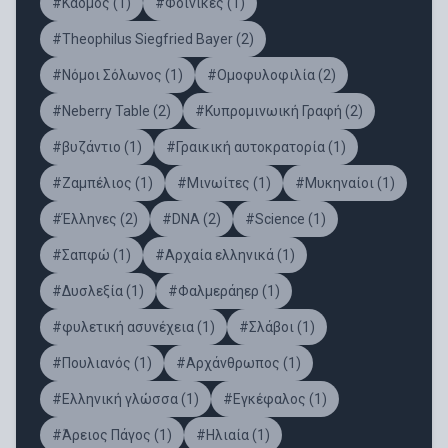
#Κάδμος (1)
#Φοίνικες (1)
#Theophilus Siegfried Bayer (2)
#Νόμοι Σόλωνος (1)
#Ομοφυλοφιλία (2)
#Νeberry Table (2)
#Κυπρομινωική Γραφή (2)
#βυζάντιο (1)
#Γραικική αυτοκρατορία (1)
#Ζαμπέλιος (1)
#Μινωίτες (1)
#Μυκηναίοι (1)
#Έλληνες (2)
#DNA (2)
#Science (1)
#Σαπφώ (1)
#Αρχαία ελληνικά (1)
#Δυσλεξία (1)
#Φαλμεράηερ (1)
#φυλετική ασυνέχεια (1)
#Σλάβοι (1)
#Πουλιανός (1)
#Αρχάνθρωπος (1)
#Ελληνική γλώσσα (1)
#Εγκέφαλος (1)
#Άρειος Πάγος (1)
#Ηλιαία (1)