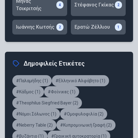
Μηνάς
Στέφανος Γκίκας
4
2
Τσικριτσής
Ιωάννης Κωτσής
Ερατώ Ζέλλιου
2
1
Δημοφιλείς Ετικέτες
#Παλαμήδης (1)
#Ελληνικό Αλφάβητο (1)
#Κάδμος (1)
#Φοίνικες (1)
#Theophilus Siegfried Bayer (2)
#Νόμοι Σόλωνος (1)
#Ομοφυλοφιλία (2)
#Νeberry Table (2)
#Κυπρομινωική Γραφή (2)
#βυζάντιο (1)
#Γραικική αυτοκρατορία (1)