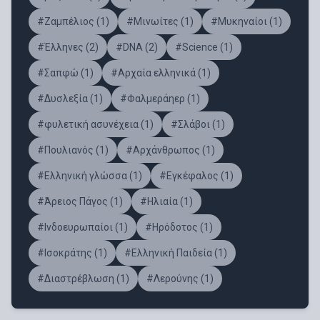
#Ζαμπέλιος (1)
#Μινωίτες (1)
#Μυκηναίοι (1)
#Έλληνες (2)
#DNA (2)
#Science (1)
#Σαπφώ (1)
#Αρχαία ελληνικά (1)
#Δυσλεξία (1)
#Φαλμεράηερ (1)
#φυλετική ασυνέχεια (1)
#Σλάβοι (1)
#Πουλιανός (1)
#Αρχάνθρωπος (1)
#Ελληνική γλώσσα (1)
#Εγκέφαλος (1)
#Άρειος Πάγος (1)
#Ηλιαία (1)
#Ινδοευρωπαίοι (1)
#Ηρόδοτος (1)
#Ισοκράτης (1)
#Ελληνική Παιδεία (1)
#Διαστρέβλωση (1)
#Λερούνης (1)