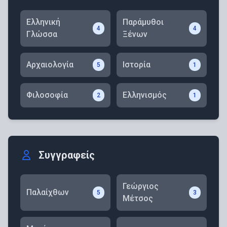
Ελληνική
Παράμυθοι
4
4
Γλώσσα
Ξένων
Αρχαιολογία
Ιστορία
5
1
Φιλοσοφία
Ελληνισμός
2
1
Συγγραφείς
Γεώργιος
Παλαίχθων
5
3
Μέτσος